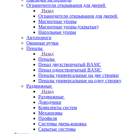
Ограничители открывания для дверей
Назад
Ограничители открывания для дверей
Магнитные упоры
Магнитные упоры (скрытые)
Напольные упоры
Автопороги
Оконные ручки
Пеналы
Назад
Пеналы
Пенал двухстворчатый BASIC
Пенал одностворчатый BASIC
Пеналы универсальные на две створки
Пеналы универсальные на одну створку
Раздвижные
Назад
Раздвижные
Доводчики
Комплекты систем
Механизмы
Профиля
Системы дверь-книжка
Скрытые системы