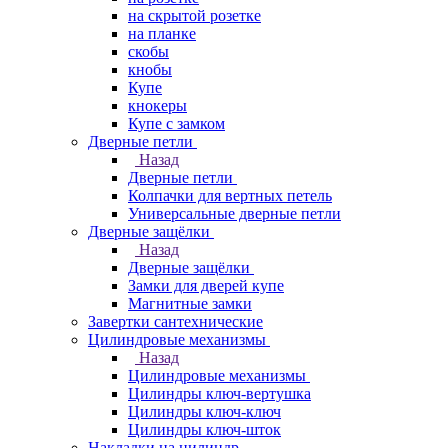
на скрытой розетке
на планке
скобы
кнобы
Купе
кнокеры
Купе с замком
Дверные петли
Назад
Дверные петли
Колпачки для вертных петель
Универсальные дверные петли
Дверные защёлки
Назад
Дверные защёлки
Замки для дверей купе
Магнитные замки
Завертки сантехнические
Цилиндровые механизмы
Назад
Цилиндровые механизмы
Цилиндры ключ-вертушка
Цилиндры ключ-ключ
Цилиндры ключ-шток
Накладки на цилиндр