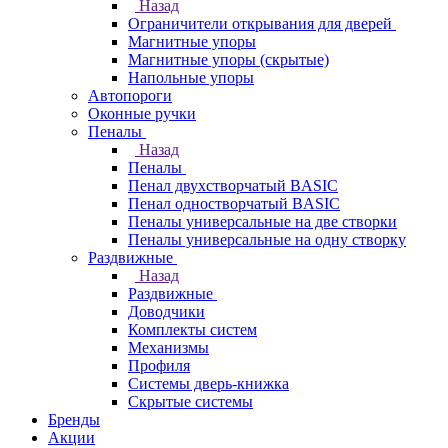
Назад
Ограничители открывания для дверей
Магнитные упоры
Магнитные упоры (скрытые)
Напольные упоры
Автопороги
Оконные ручки
Пеналы
Назад
Пеналы
Пенал двухстворчатый BASIC
Пенал одностворчатый BASIC
Пеналы универсальные на две створки
Пеналы универсальные на одну створку
Раздвижные
Назад
Раздвижные
Доводчики
Комплекты систем
Механизмы
Профиля
Системы дверь-книжка
Скрытые системы
Бренды
Акции