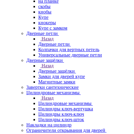
на планке
скобы
кнобы
Купе
кнокеры
Купе с замком
Дверные петли
Назад
Дверные петли
Колпачки для вертных петель
Универсальные дверные петли
Дверные защёлки
Назад
Дверные защёлки
Замки для дверей купе
Магнитные замки
Завертки сантехнические
Цилиндровые механизмы
Назад
Цилиндровые механизмы
Цилиндры ключ-вертушка
Цилиндры ключ-ключ
Цилиндры ключ-шток
Накладки на цилиндр
Ограничители открывания для дверей