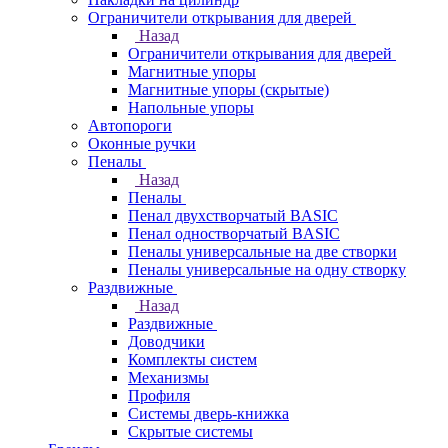
Ограничители открывания для дверей
Назад
Ограничители открывания для дверей
Магнитные упоры
Магнитные упоры (скрытые)
Напольные упоры
Автопороги
Оконные ручки
Пеналы
Назад
Пеналы
Пенал двухстворчатый BASIC
Пенал одностворчатый BASIC
Пеналы универсальные на две створки
Пеналы универсальные на одну створку
Раздвижные
Назад
Раздвижные
Доводчики
Комплекты систем
Механизмы
Профиля
Системы дверь-книжка
Скрытые системы