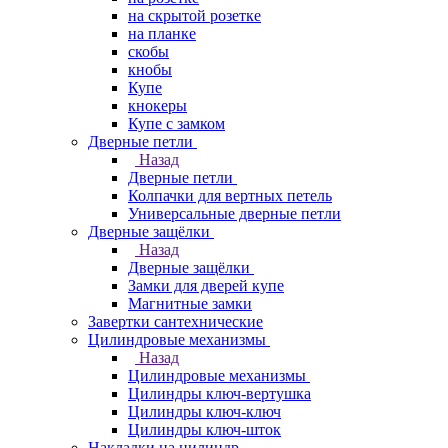
на скрытой розетке
на планке
скобы
кнобы
Купе
кнокеры
Купе с замком
Дверные петли
Назад
Дверные петли
Колпачки для вертных петель
Универсальные дверные петли
Дверные защёлки
Назад
Дверные защёлки
Замки для дверей купе
Магнитные замки
Завертки сантехнические
Цилиндровые механизмы
Назад
Цилиндровые механизмы
Цилиндры ключ-вертушка
Цилиндры ключ-ключ
Цилиндры ключ-шток
Накладки на цилиндр