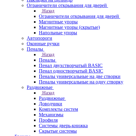
Ограничители открывания для дверей
Назад
Ограничители открывания для дверей
Магнитные упоры
Магнитные упоры (скрытые)
Напольные упоры
Автопороги
Оконные ручки
Пеналы
Назад
Пеналы
Пенал двухстворчатый BASIC
Пенал одностворчатый BASIC
Пеналы универсальные на две створки
Пеналы универсальные на одну створку
Раздвижные
Назад
Раздвижные
Доводчики
Комплекты систем
Механизмы
Профиля
Системы дверь-книжка
Скрытые системы