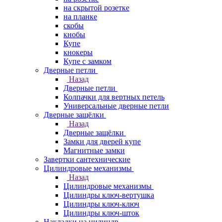
на скрытой розетке
на планке
скобы
кнобы
Купе
кнокеры
Купе с замком
Дверные петли
Назад
Дверные петли
Колпачки для вертных петель
Универсальные дверные петли
Дверные защёлки
Назад
Дверные защёлки
Замки для дверей купе
Магнитные замки
Завертки сантехнические
Цилиндровые механизмы
Назад
Цилиндровые механизмы
Цилиндры ключ-вертушка
Цилиндры ключ-ключ
Цилиндры ключ-шток
Накладки на цилиндр