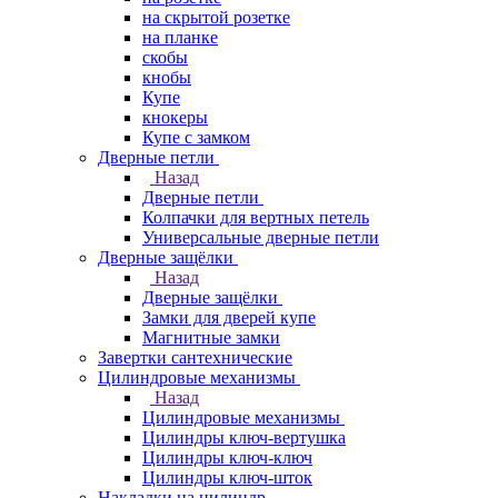
на скрытой розетке
на планке
скобы
кнобы
Купе
кнокеры
Купе с замком
Дверные петли
Назад
Дверные петли
Колпачки для вертных петель
Универсальные дверные петли
Дверные защёлки
Назад
Дверные защёлки
Замки для дверей купе
Магнитные замки
Завертки сантехнические
Цилиндровые механизмы
Назад
Цилиндровые механизмы
Цилиндры ключ-вертушка
Цилиндры ключ-ключ
Цилиндры ключ-шток
Накладки на цилиндр