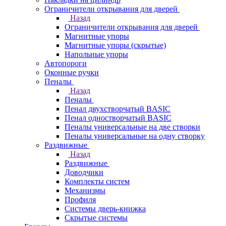
Ограничители открывания для дверей
Назад
Ограничители открывания для дверей
Магнитные упоры
Магнитные упоры (скрытые)
Напольные упоры
Автопороги
Оконные ручки
Пеналы
Назад
Пеналы
Пенал двухстворчатый BASIC
Пенал одностворчатый BASIC
Пеналы универсальные на две створки
Пеналы универсальные на одну створку
Раздвижные
Назад
Раздвижные
Доводчики
Комплекты систем
Механизмы
Профиля
Системы дверь-книжка
Скрытые системы