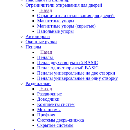
Ограничители открывания для дверей
Назад
Ограничители открывания для дверей
Магнитные упоры
Магнитные упоры (скрытые)
Напольные упоры
Автопороги
Оконные ручки
Пеналы
Назад
Пеналы
Пенал двухстворчатый BASIC
Пенал одностворчатый BASIC
Пеналы универсальные на две створки
Пеналы универсальные на одну створку
Раздвижные
Назад
Раздвижные
Доводчики
Комплекты систем
Механизмы
Профиля
Системы дверь-книжка
Скрытые системы