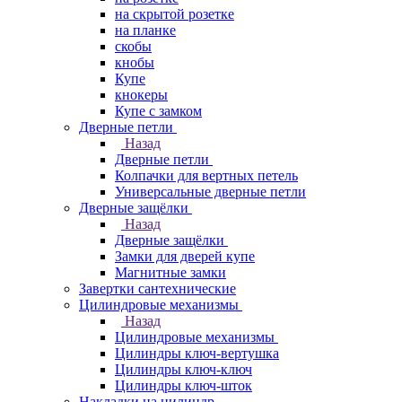
на скрытой розетке
на планке
скобы
кнобы
Купе
кнокеры
Купе с замком
Дверные петли
Назад
Дверные петли
Колпачки для вертных петель
Универсальные дверные петли
Дверные защёлки
Назад
Дверные защёлки
Замки для дверей купе
Магнитные замки
Завертки сантехнические
Цилиндровые механизмы
Назад
Цилиндровые механизмы
Цилиндры ключ-вертушка
Цилиндры ключ-ключ
Цилиндры ключ-шток
Накладки на цилиндр