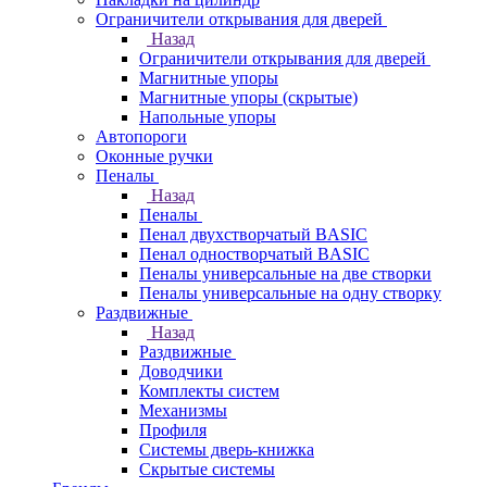
Ограничители открывания для дверей
Назад
Ограничители открывания для дверей
Магнитные упоры
Магнитные упоры (скрытые)
Напольные упоры
Автопороги
Оконные ручки
Пеналы
Назад
Пеналы
Пенал двухстворчатый BASIC
Пенал одностворчатый BASIC
Пеналы универсальные на две створки
Пеналы универсальные на одну створку
Раздвижные
Назад
Раздвижные
Доводчики
Комплекты систем
Механизмы
Профиля
Системы дверь-книжка
Скрытые системы