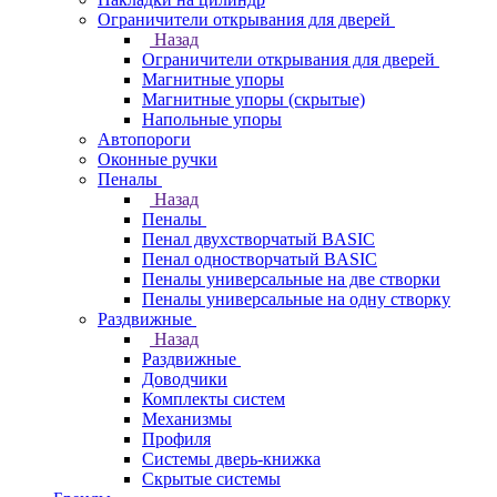
Ограничители открывания для дверей
Назад
Ограничители открывания для дверей
Магнитные упоры
Магнитные упоры (скрытые)
Напольные упоры
Автопороги
Оконные ручки
Пеналы
Назад
Пеналы
Пенал двухстворчатый BASIC
Пенал одностворчатый BASIC
Пеналы универсальные на две створки
Пеналы универсальные на одну створку
Раздвижные
Назад
Раздвижные
Доводчики
Комплекты систем
Механизмы
Профиля
Системы дверь-книжка
Скрытые системы