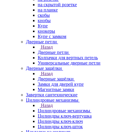
на скрытой розетке
на планке
скобы
кнобы
Купе
кнокеры
Купе с замком
Дверные петли
Назад
Дверные петли
Колпачки для вертных петель
Универсальные дверные петли
Дверные защёлки
Назад
Дверные защёлки
Замки для дверей купе
Магнитные замки
Завертки сантехнические
Цилиндровые механизмы
Назад
Цилиндровые механизмы
Цилиндры ключ-вертушка
Цилиндры ключ-ключ
Цилиндры ключ-шток
Накладки на цилиндр