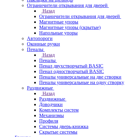
Ограничители открывания для дверей
Назад
Ограничители открывания для дверей
Магнитные упоры
Магнитные упоры (скрытые)
Напольные упоры
Автопороги
Оконные ручки
Пеналы
Назад
Пеналы
Пенал двухстворчатый BASIC
Пенал одностворчатый BASIC
Пеналы универсальные на две створки
Пеналы универсальные на одну створку
Раздвижные
Назад
Раздвижные
Доводчики
Комплекты систем
Механизмы
Профиля
Системы дверь-книжка
Скрытые системы