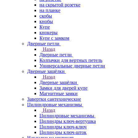
на скрытой розетке
на планке
скобы
кнобы
Купе
кнокеры
Купе с замком
Дверные петли
Назад
Дверные петли
Колпачки для вертных петель
Универсальные дверные петли
Дверные защёлки
Назад
Дверные защёлки
Замки для дверей купе
Магнитные замки
Завертки сантехнические
Цилиндровые механизмы
Назад
Цилиндровые механизмы
Цилиндры ключ-вертушка
Цилиндры ключ-ключ
Цилиндры ключ-шток
Накладки на цилиндр