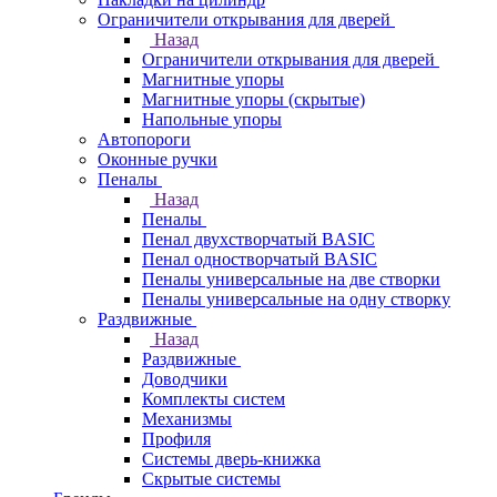
Ограничители открывания для дверей
Назад
Ограничители открывания для дверей
Магнитные упоры
Магнитные упоры (скрытые)
Напольные упоры
Автопороги
Оконные ручки
Пеналы
Назад
Пеналы
Пенал двухстворчатый BASIC
Пенал одностворчатый BASIC
Пеналы универсальные на две створки
Пеналы универсальные на одну створку
Раздвижные
Назад
Раздвижные
Доводчики
Комплекты систем
Механизмы
Профиля
Системы дверь-книжка
Скрытые системы