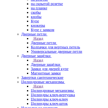
на скрытой розетке
на планке
скобы
кнобы
Купе
кнокеры
Купе с замком
Дверные петли
Назад
Дверные петли
Колпачки для вертных петель
Универсальные дверные петли
Дверные защёлки
Назад
Дверные защёлки
Замки для дверей купе
Магнитные замки
Завертки сантехнические
Цилиндровые механизмы
Назад
Цилиндровые механизмы
Цилиндры ключ-вертушка
Цилиндры ключ-ключ
Цилиндры ключ-шток
Накладки на цилиндр