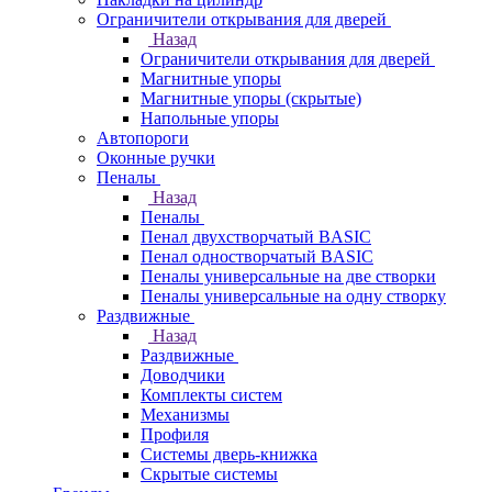
Ограничители открывания для дверей
Назад
Ограничители открывания для дверей
Магнитные упоры
Магнитные упоры (скрытые)
Напольные упоры
Автопороги
Оконные ручки
Пеналы
Назад
Пеналы
Пенал двухстворчатый BASIC
Пенал одностворчатый BASIC
Пеналы универсальные на две створки
Пеналы универсальные на одну створку
Раздвижные
Назад
Раздвижные
Доводчики
Комплекты систем
Механизмы
Профиля
Системы дверь-книжка
Скрытые системы