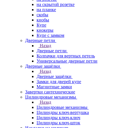
на скрытой розетке
на планке
скобы
кнобы
Купе
кнокеры
Купе с замком
Дверные петли
Назад
Дверные петли
Колпачки для вертных петель
Универсальные дверные петли
Дверные защёлки
Назад
Дверные защёлки
Замки для дверей купе
Магнитные замки
Завертки сантехнические
Цилиндровые механизмы
Назад
Цилиндровые механизмы
Цилиндры ключ-вертушка
Цилиндры ключ-ключ
Цилиндры ключ-шток
Накладки на цилиндр