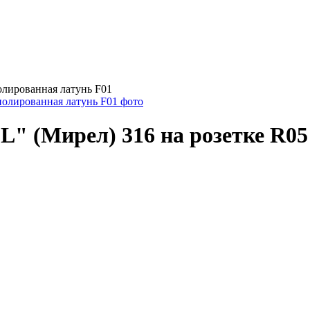
олированная латунь F01
L" (Мирел) 316 на розетке R05