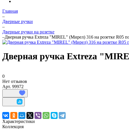
Главная
–
Дверные ручки
–
Дверные ручки на розетке
–
Дверная ручка Extreza "MIREL" (Мирел) 316 на розетке R05 п
Дверная ручка Extreza "MIRE
0
Нет отзывов
Арт.
99972
Характеристики
Коллекция