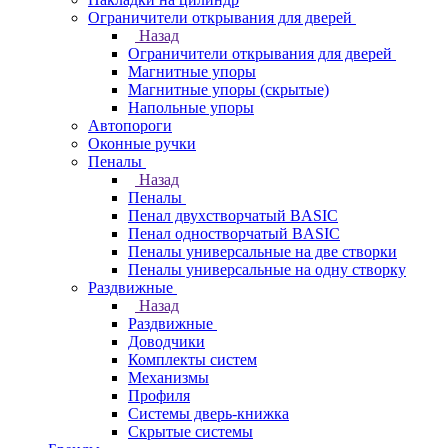
Ограничители открывания для дверей
Назад
Ограничители открывания для дверей
Магнитные упоры
Магнитные упоры (скрытые)
Напольные упоры
Автопороги
Оконные ручки
Пеналы
Назад
Пеналы
Пенал двухстворчатый BASIC
Пенал одностворчатый BASIC
Пеналы универсальные на две створки
Пеналы универсальные на одну створку
Раздвижные
Назад
Раздвижные
Доводчики
Комплекты систем
Механизмы
Профиля
Системы дверь-книжка
Скрытые системы