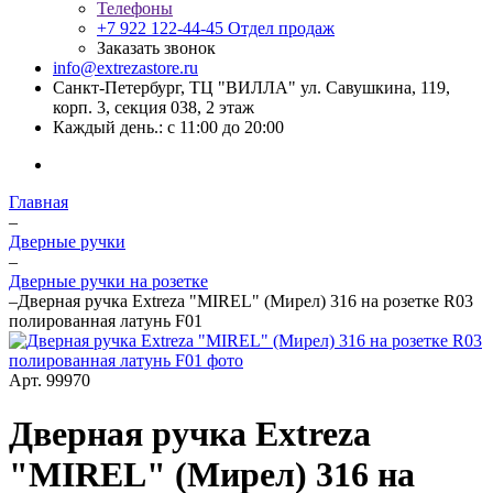
Телефоны
+7 922 122-44-45
Отдел продаж
Заказать звонок
info@extrezastore.ru
Санкт-Петербург, ТЦ "ВИЛЛА" ул. Савушкина, 119,
корп. 3, секция 038, 2 этаж
Каждый день.: с 11:00 до 20:00
Главная
–
Дверные ручки
–
Дверные ручки на розетке
–
Дверная ручка Extreza "MIREL" (Мирел) 316 на розетке R03
полированная латунь F01
Арт.
99970
Дверная ручка Extreza
"MIREL" (Мирел) 316 на