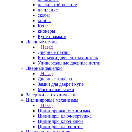
на скрытой розетке
на планке
скобы
кнобы
Купе
кнокеры
Купе с замком
Дверные петли
Назад
Дверные петли
Колпачки для вертных петель
Универсальные дверные петли
Дверные защёлки
Назад
Дверные защёлки
Замки для дверей купе
Магнитные замки
Завертки сантехнические
Цилиндровые механизмы
Назад
Цилиндровые механизмы
Цилиндры ключ-вертушка
Цилиндры ключ-ключ
Цилиндры ключ-шток
Накладки на цилиндр