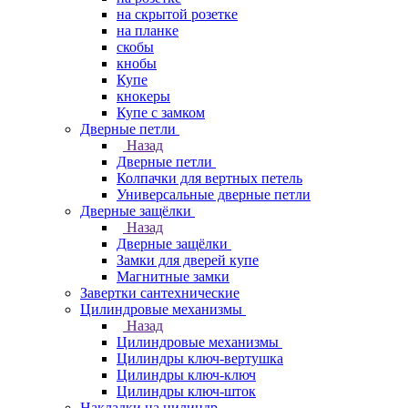
на скрытой розетке
на планке
скобы
кнобы
Купе
кнокеры
Купе с замком
Дверные петли
Назад
Дверные петли
Колпачки для вертных петель
Универсальные дверные петли
Дверные защёлки
Назад
Дверные защёлки
Замки для дверей купе
Магнитные замки
Завертки сантехнические
Цилиндровые механизмы
Назад
Цилиндровые механизмы
Цилиндры ключ-вертушка
Цилиндры ключ-ключ
Цилиндры ключ-шток
Накладки на цилиндр