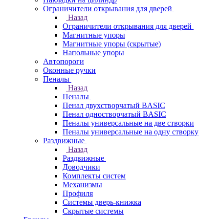
Ограничители открывания для дверей
Назад
Ограничители открывания для дверей
Магнитные упоры
Магнитные упоры (скрытые)
Напольные упоры
Автопороги
Оконные ручки
Пеналы
Назад
Пеналы
Пенал двухстворчатый BASIC
Пенал одностворчатый BASIC
Пеналы универсальные на две створки
Пеналы универсальные на одну створку
Раздвижные
Назад
Раздвижные
Доводчики
Комплекты систем
Механизмы
Профиля
Системы дверь-книжка
Скрытые системы