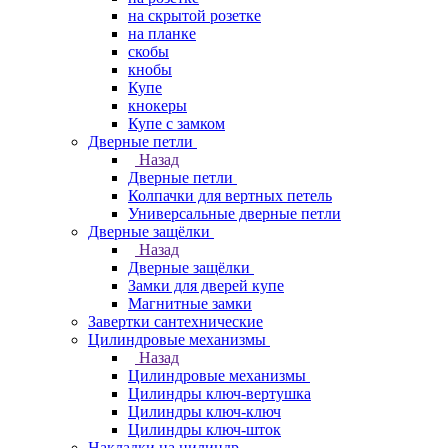
на скрытой розетке
на планке
скобы
кнобы
Купе
кнокеры
Купе с замком
Дверные петли
Назад
Дверные петли
Колпачки для вертных петель
Универсальные дверные петли
Дверные защёлки
Назад
Дверные защёлки
Замки для дверей купе
Магнитные замки
Завертки сантехнические
Цилиндровые механизмы
Назад
Цилиндровые механизмы
Цилиндры ключ-вертушка
Цилиндры ключ-ключ
Цилиндры ключ-шток
Накладки на цилиндр