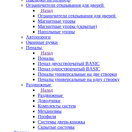
Ограничители открывания для дверей
Назад
Ограничители открывания для дверей
Магнитные упоры
Магнитные упоры (скрытые)
Напольные упоры
Автопороги
Оконные ручки
Пеналы
Назад
Пеналы
Пенал двухстворчатый BASIC
Пенал одностворчатый BASIC
Пеналы универсальные на две створки
Пеналы универсальные на одну створку
Раздвижные
Назад
Раздвижные
Доводчики
Комплекты систем
Механизмы
Профиля
Системы дверь-книжка
Скрытые системы