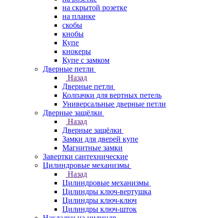
на скрытой розетке
на планке
скобы
кнобы
Купе
кнокеры
Купе с замком
Дверные петли
Назад
Дверные петли
Колпачки для вертных петель
Универсальные дверные петли
Дверные защёлки
Назад
Дверные защёлки
Замки для дверей купе
Магнитные замки
Завертки сантехнические
Цилиндровые механизмы
Назад
Цилиндровые механизмы
Цилиндры ключ-вертушка
Цилиндры ключ-ключ
Цилиндры ключ-шток
Накладки на цилиндр