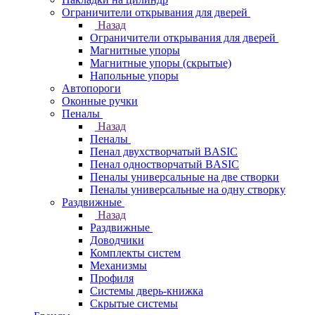
Ограничители открывания для дверей
Назад
Ограничители открывания для дверей
Магнитные упоры
Магнитные упоры (скрытые)
Напольные упоры
Автопороги
Оконные ручки
Пеналы
Назад
Пеналы
Пенал двухстворчатый BASIC
Пенал одностворчатый BASIC
Пеналы универсальные на две створки
Пеналы универсальные на одну створку
Раздвижные
Назад
Раздвижные
Доводчики
Комплекты систем
Механизмы
Профиля
Системы дверь-книжка
Скрытые системы