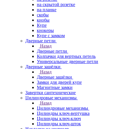
на скрытой розетке
на планке
скобы
кнобы
Купе
кнокеры
Купе с замком
Дверные петли
Назад
Дверные петли
Колпачки для вертных петель
Универсальные дверные петли
Дверные защёлки
Назад
Дверные защёлки
Замки для дверей купе
Магнитные замки
Завертки сантехнические
Цилиндровые механизмы
Назад
Цилиндровые механизмы
Цилиндры ключ-вертушка
Цилиндры ключ-ключ
Цилиндры ключ-шток
Накладки на цилиндр