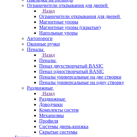
Ограничители открывания для дверей
Назад
Ограничители открывания для дверей
Магнитные упоры
Магнитные упоры (скрытые)
Напольные упоры
Автопороги
Оконные ручки
Пеналы
Назад
Пеналы
Пенал двухстворчатый BASIC
Пенал одностворчатый BASIC
Пеналы универсальные на две створки
Пеналы универсальные на одну створку
Раздвижные
Назад
Раздвижные
Доводчики
Комплекты систем
Механизмы
Профиля
Системы дверь-книжка
Скрытые системы