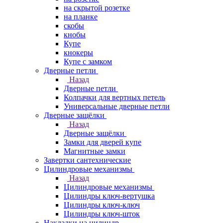
на скрытой розетке
на планке
скобы
кнобы
Купе
кнокеры
Купе с замком
Дверные петли
Назад
Дверные петли
Колпачки для вертных петель
Универсальные дверные петли
Дверные защёлки
Назад
Дверные защёлки
Замки для дверей купе
Магнитные замки
Завертки сантехнические
Цилиндровые механизмы
Назад
Цилиндровые механизмы
Цилиндры ключ-вертушка
Цилиндры ключ-ключ
Цилиндры ключ-шток
Накладки на цилиндр