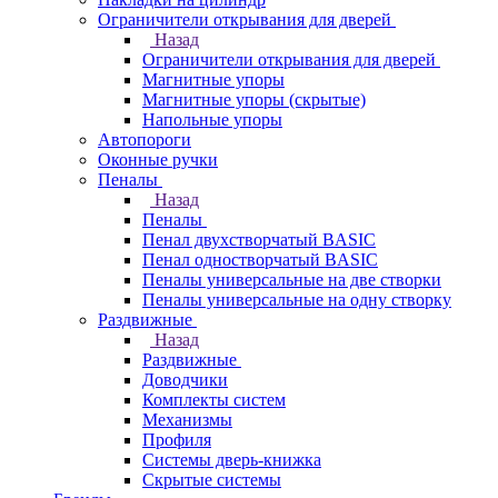
Ограничители открывания для дверей
Назад
Ограничители открывания для дверей
Магнитные упоры
Магнитные упоры (скрытые)
Напольные упоры
Автопороги
Оконные ручки
Пеналы
Назад
Пеналы
Пенал двухстворчатый BASIC
Пенал одностворчатый BASIC
Пеналы универсальные на две створки
Пеналы универсальные на одну створку
Раздвижные
Назад
Раздвижные
Доводчики
Комплекты систем
Механизмы
Профиля
Системы дверь-книжка
Скрытые системы