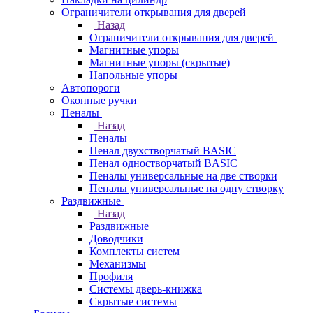
Ограничители открывания для дверей
Назад
Ограничители открывания для дверей
Магнитные упоры
Магнитные упоры (скрытые)
Напольные упоры
Автопороги
Оконные ручки
Пеналы
Назад
Пеналы
Пенал двухстворчатый BASIC
Пенал одностворчатый BASIC
Пеналы универсальные на две створки
Пеналы универсальные на одну створку
Раздвижные
Назад
Раздвижные
Доводчики
Комплекты систем
Механизмы
Профиля
Системы дверь-книжка
Скрытые системы