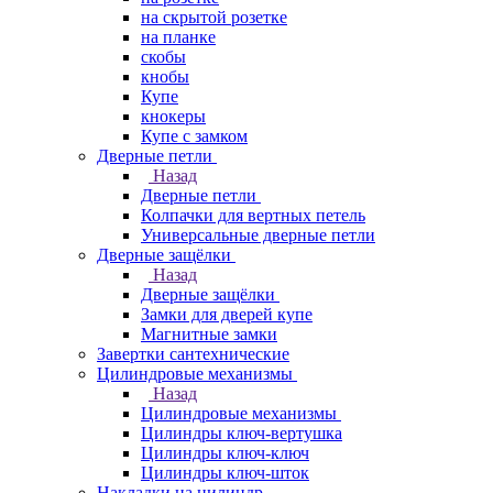
на скрытой розетке
на планке
скобы
кнобы
Купе
кнокеры
Купе с замком
Дверные петли
Назад
Дверные петли
Колпачки для вертных петель
Универсальные дверные петли
Дверные защёлки
Назад
Дверные защёлки
Замки для дверей купе
Магнитные замки
Завертки сантехнические
Цилиндровые механизмы
Назад
Цилиндровые механизмы
Цилиндры ключ-вертушка
Цилиндры ключ-ключ
Цилиндры ключ-шток
Накладки на цилиндр