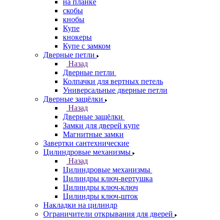
на планке
скобы
кнобы
Купе
кнокеры
Купе с замком
Дверные петли
Назад
Дверные петли
Колпачки для вертных петель
Универсальные дверные петли
Дверные защёлки
Назад
Дверные защёлки
Замки для дверей купе
Магнитные замки
Завертки сантехнические
Цилиндровые механизмы
Назад
Цилиндровые механизмы
Цилиндры ключ-вертушка
Цилиндры ключ-ключ
Цилиндры ключ-шток
Накладки на цилиндр
Ограничители открывания для дверей