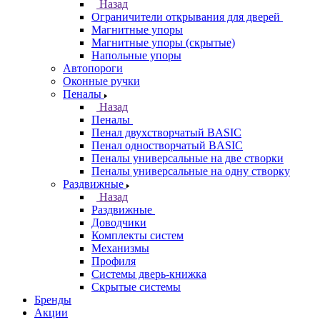
Назад
Ограничители открывания для дверей
Магнитные упоры
Магнитные упоры (скрытые)
Напольные упоры
Автопороги
Оконные ручки
Пеналы
Назад
Пеналы
Пенал двухстворчатый BASIC
Пенал одностворчатый BASIC
Пеналы универсальные на две створки
Пеналы универсальные на одну створку
Раздвижные
Назад
Раздвижные
Доводчики
Комплекты систем
Механизмы
Профиля
Системы дверь-книжка
Скрытые системы
Бренды
Акции