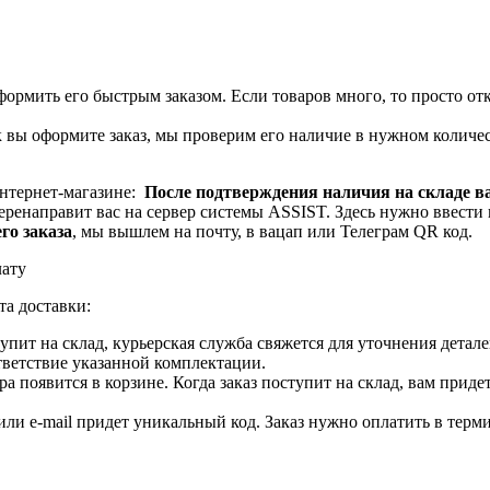
формить его быстрым заказом. Если товаров много, то просто отк
как вы оформите заказ, мы проверим его наличие в нужном количе
интернет-магазине:
После подтверждения наличия на складе в
ренаправит вас на сервер системы ASSIST. Здесь нужно ввести 
го заказа
, мы вышлем на почту, в вацап или Телеграм QR код.
лату
та доставки:
ступит на склад, курьерская служба свяжется для уточнения дета
тветствие указанной комплектации.
 появится в корзине. Когда заказ поступит на склад, вам приде
 или e-mail придет уникальный код. Заказ нужно оплатить в терм