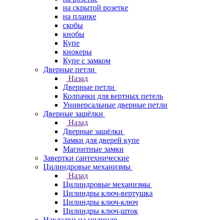
на скрытой розетке
на планке
скобы
кнобы
Купе
кнокеры
Купе с замком
Дверные петли
Назад
Дверные петли
Колпачки для вертных петель
Универсальные дверные петли
Дверные защёлки
Назад
Дверные защёлки
Замки для дверей купе
Магнитные замки
Завертки сантехнические
Цилиндровые механизмы
Назад
Цилиндровые механизмы
Цилиндры ключ-вертушка
Цилиндры ключ-ключ
Цилиндры ключ-шток
Накладки на цилиндр