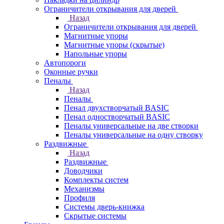
Ограничители открывания для дверей
Назад
Ограничители открывания для дверей
Магнитные упоры
Магнитные упоры (скрытые)
Напольные упоры
Автопороги
Оконные ручки
Пеналы
Назад
Пеналы
Пенал двухстворчатый BASIC
Пенал одностворчатый BASIC
Пеналы универсальные на две створки
Пеналы универсальные на одну створку
Раздвижные
Назад
Раздвижные
Доводчики
Комплекты систем
Механизмы
Профиля
Системы дверь-книжка
Скрытые системы