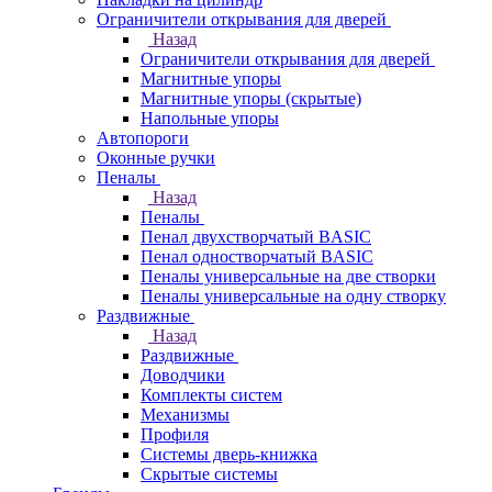
Ограничители открывания для дверей
Назад
Ограничители открывания для дверей
Магнитные упоры
Магнитные упоры (скрытые)
Напольные упоры
Автопороги
Оконные ручки
Пеналы
Назад
Пеналы
Пенал двухстворчатый BASIC
Пенал одностворчатый BASIC
Пеналы универсальные на две створки
Пеналы универсальные на одну створку
Раздвижные
Назад
Раздвижные
Доводчики
Комплекты систем
Механизмы
Профиля
Системы дверь-книжка
Скрытые системы