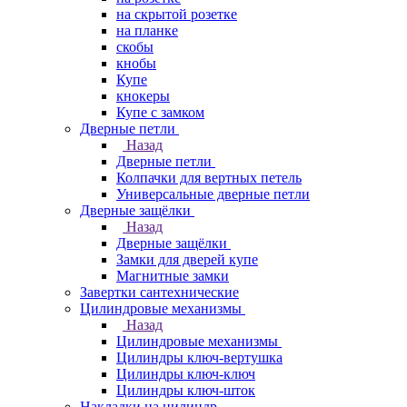
на скрытой розетке
на планке
скобы
кнобы
Купе
кнокеры
Купе с замком
Дверные петли
Назад
Дверные петли
Колпачки для вертных петель
Универсальные дверные петли
Дверные защёлки
Назад
Дверные защёлки
Замки для дверей купе
Магнитные замки
Завертки сантехнические
Цилиндровые механизмы
Назад
Цилиндровые механизмы
Цилиндры ключ-вертушка
Цилиндры ключ-ключ
Цилиндры ключ-шток
Накладки на цилиндр