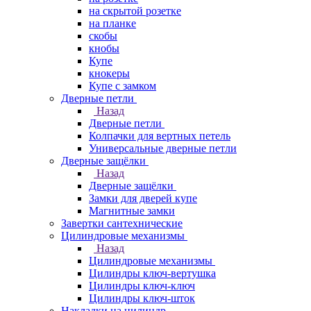
на скрытой розетке
на планке
скобы
кнобы
Купе
кнокеры
Купе с замком
Дверные петли
Назад
Дверные петли
Колпачки для вертных петель
Универсальные дверные петли
Дверные защёлки
Назад
Дверные защёлки
Замки для дверей купе
Магнитные замки
Завертки сантехнические
Цилиндровые механизмы
Назад
Цилиндровые механизмы
Цилиндры ключ-вертушка
Цилиндры ключ-ключ
Цилиндры ключ-шток
Накладки на цилиндр