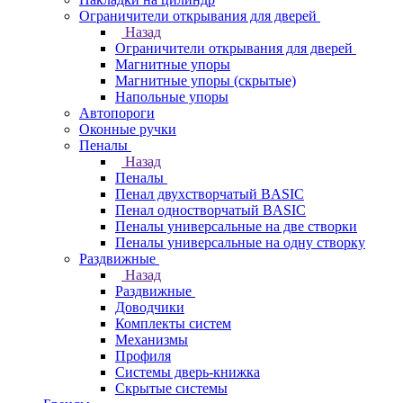
Ограничители открывания для дверей
Назад
Ограничители открывания для дверей
Магнитные упоры
Магнитные упоры (скрытые)
Напольные упоры
Автопороги
Оконные ручки
Пеналы
Назад
Пеналы
Пенал двухстворчатый BASIC
Пенал одностворчатый BASIC
Пеналы универсальные на две створки
Пеналы универсальные на одну створку
Раздвижные
Назад
Раздвижные
Доводчики
Комплекты систем
Механизмы
Профиля
Системы дверь-книжка
Скрытые системы