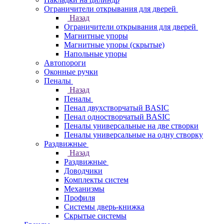
Ограничители открывания для дверей
Назад
Ограничители открывания для дверей
Магнитные упоры
Магнитные упоры (скрытые)
Напольные упоры
Автопороги
Оконные ручки
Пеналы
Назад
Пеналы
Пенал двухстворчатый BASIC
Пенал одностворчатый BASIC
Пеналы универсальные на две створки
Пеналы универсальные на одну створку
Раздвижные
Назад
Раздвижные
Доводчики
Комплекты систем
Механизмы
Профиля
Системы дверь-книжка
Скрытые системы