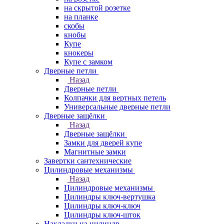
на скрытой розетке
на планке
скобы
кнобы
Купе
кнокеры
Купе с замком
Дверные петли
Назад
Дверные петли
Колпачки для вертных петель
Универсальные дверные петли
Дверные защёлки
Назад
Дверные защёлки
Замки для дверей купе
Магнитные замки
Завертки сантехнические
Цилиндровые механизмы
Назад
Цилиндровые механизмы
Цилиндры ключ-вертушка
Цилиндры ключ-ключ
Цилиндры ключ-шток
Накладки на цилиндр