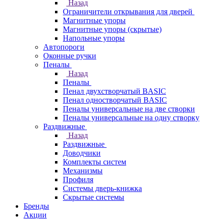
Назад
Ограничители открывания для дверей
Магнитные упоры
Магнитные упоры (скрытые)
Напольные упоры
Автопороги
Оконные ручки
Пеналы
Назад
Пеналы
Пенал двухстворчатый BASIC
Пенал одностворчатый BASIC
Пеналы универсальные на две створки
Пеналы универсальные на одну створку
Раздвижные
Назад
Раздвижные
Доводчики
Комплекты систем
Механизмы
Профиля
Системы дверь-книжка
Скрытые системы
Бренды
Акции