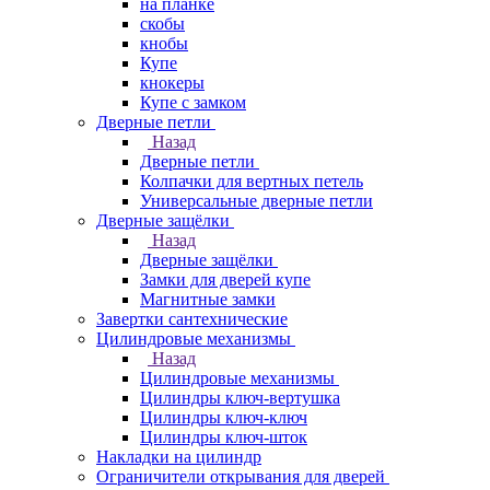
на планке
скобы
кнобы
Купе
кнокеры
Купе с замком
Дверные петли
Назад
Дверные петли
Колпачки для вертных петель
Универсальные дверные петли
Дверные защёлки
Назад
Дверные защёлки
Замки для дверей купе
Магнитные замки
Завертки сантехнические
Цилиндровые механизмы
Назад
Цилиндровые механизмы
Цилиндры ключ-вертушка
Цилиндры ключ-ключ
Цилиндры ключ-шток
Накладки на цилиндр
Ограничители открывания для дверей