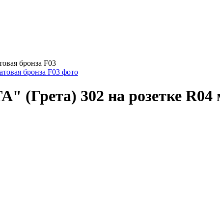
товая бронза F03
" (Грета) 302 на розетке R04 