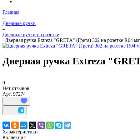
Главная
–
Дверные ручки
–
Дверные ручки на розетке
–
Дверная ручка Extreza "GRETA" (Грета) 302 на розетке R04 ма
Дверная ручка Extreza "GRETA
0
Нет отзывов
Арт.
97274
Характеристики
Коллекция