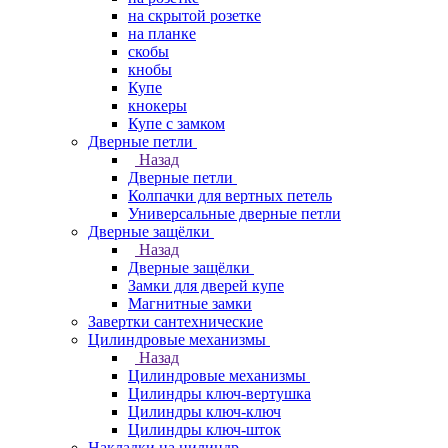
на скрытой розетке
на планке
скобы
кнобы
Купе
кнокеры
Купе с замком
Дверные петли
Назад
Дверные петли
Колпачки для вертных петель
Универсальные дверные петли
Дверные защёлки
Назад
Дверные защёлки
Замки для дверей купе
Магнитные замки
Завертки сантехнические
Цилиндровые механизмы
Назад
Цилиндровые механизмы
Цилиндры ключ-вертушка
Цилиндры ключ-ключ
Цилиндры ключ-шток
Накладки на цилиндр