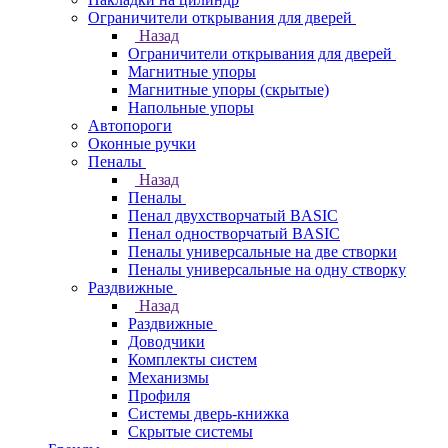
Ограничители открывания для дверей
Назад
Ограничители открывания для дверей
Магнитные упоры
Магнитные упоры (скрытые)
Напольные упоры
Автопороги
Оконные ручки
Пеналы
Назад
Пеналы
Пенал двухстворчатый BASIC
Пенал одностворчатый BASIC
Пеналы универсальные на две створки
Пеналы универсальные на одну створку
Раздвижные
Назад
Раздвижные
Доводчики
Комплекты систем
Механизмы
Профиля
Системы дверь-книжка
Скрытые системы