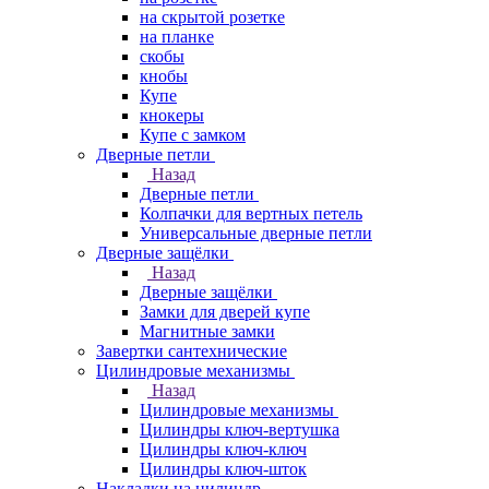
на скрытой розетке
на планке
скобы
кнобы
Купе
кнокеры
Купе с замком
Дверные петли
Назад
Дверные петли
Колпачки для вертных петель
Универсальные дверные петли
Дверные защёлки
Назад
Дверные защёлки
Замки для дверей купе
Магнитные замки
Завертки сантехнические
Цилиндровые механизмы
Назад
Цилиндровые механизмы
Цилиндры ключ-вертушка
Цилиндры ключ-ключ
Цилиндры ключ-шток
Накладки на цилиндр