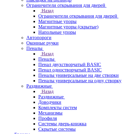
Ограничители открывания для дверей
Назад
Ограничители открывания для дверей
Магнитные упоры
Магнитные упоры (скрытые)
Напольные упоры
Автопороги
Оконные ручки
Пеналы
Назад
Пеналы
Пенал двухстворчатый BASIC
Пенал одностворчатый BASIC
Пеналы универсальные на две створки
Пеналы универсальные на одну створку
Раздвижные
Назад
Раздвижные
Доводчики
Комплекты систем
Механизмы
Профиля
Системы дверь-книжка
Скрытые системы