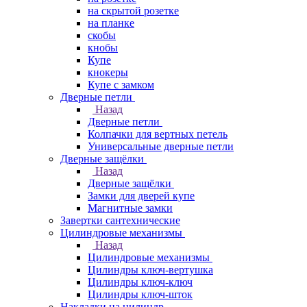
на скрытой розетке
на планке
скобы
кнобы
Купе
кнокеры
Купе с замком
Дверные петли
Назад
Дверные петли
Колпачки для вертных петель
Универсальные дверные петли
Дверные защёлки
Назад
Дверные защёлки
Замки для дверей купе
Магнитные замки
Завертки сантехнические
Цилиндровые механизмы
Назад
Цилиндровые механизмы
Цилиндры ключ-вертушка
Цилиндры ключ-ключ
Цилиндры ключ-шток
Накладки на цилиндр