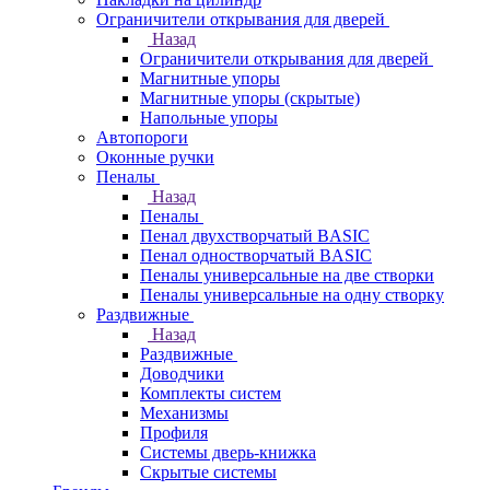
Ограничители открывания для дверей
Назад
Ограничители открывания для дверей
Магнитные упоры
Магнитные упоры (скрытые)
Напольные упоры
Автопороги
Оконные ручки
Пеналы
Назад
Пеналы
Пенал двухстворчатый BASIC
Пенал одностворчатый BASIC
Пеналы универсальные на две створки
Пеналы универсальные на одну створку
Раздвижные
Назад
Раздвижные
Доводчики
Комплекты систем
Механизмы
Профиля
Системы дверь-книжка
Скрытые системы