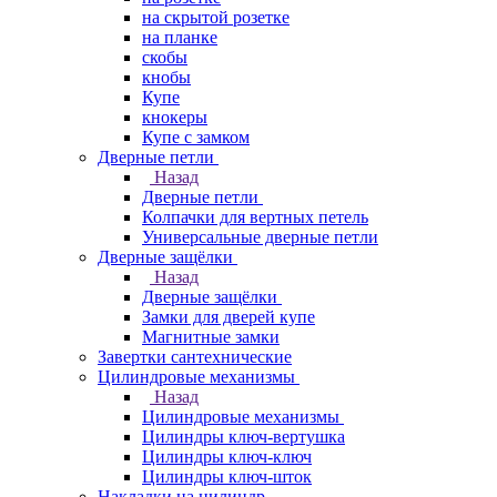
на скрытой розетке
на планке
скобы
кнобы
Купе
кнокеры
Купе с замком
Дверные петли
Назад
Дверные петли
Колпачки для вертных петель
Универсальные дверные петли
Дверные защёлки
Назад
Дверные защёлки
Замки для дверей купе
Магнитные замки
Завертки сантехнические
Цилиндровые механизмы
Назад
Цилиндровые механизмы
Цилиндры ключ-вертушка
Цилиндры ключ-ключ
Цилиндры ключ-шток
Накладки на цилиндр