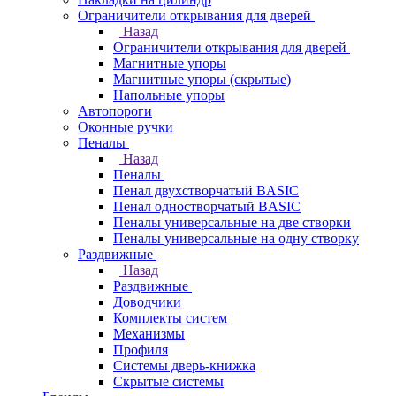
Ограничители открывания для дверей
Назад
Ограничители открывания для дверей
Магнитные упоры
Магнитные упоры (скрытые)
Напольные упоры
Автопороги
Оконные ручки
Пеналы
Назад
Пеналы
Пенал двухстворчатый BASIC
Пенал одностворчатый BASIC
Пеналы универсальные на две створки
Пеналы универсальные на одну створку
Раздвижные
Назад
Раздвижные
Доводчики
Комплекты систем
Механизмы
Профиля
Системы дверь-книжка
Скрытые системы