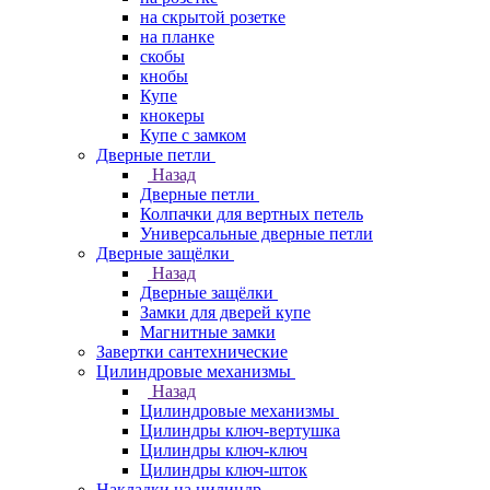
на скрытой розетке
на планке
скобы
кнобы
Купе
кнокеры
Купе с замком
Дверные петли
Назад
Дверные петли
Колпачки для вертных петель
Универсальные дверные петли
Дверные защёлки
Назад
Дверные защёлки
Замки для дверей купе
Магнитные замки
Завертки сантехнические
Цилиндровые механизмы
Назад
Цилиндровые механизмы
Цилиндры ключ-вертушка
Цилиндры ключ-ключ
Цилиндры ключ-шток
Накладки на цилиндр