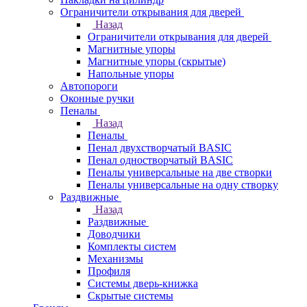
Ограничители открывания для дверей
Назад
Ограничители открывания для дверей
Магнитные упоры
Магнитные упоры (скрытые)
Напольные упоры
Автопороги
Оконные ручки
Пеналы
Назад
Пеналы
Пенал двухстворчатый BASIC
Пенал одностворчатый BASIC
Пеналы универсальные на две створки
Пеналы универсальные на одну створку
Раздвижные
Назад
Раздвижные
Доводчики
Комплекты систем
Механизмы
Профиля
Системы дверь-книжка
Скрытые системы