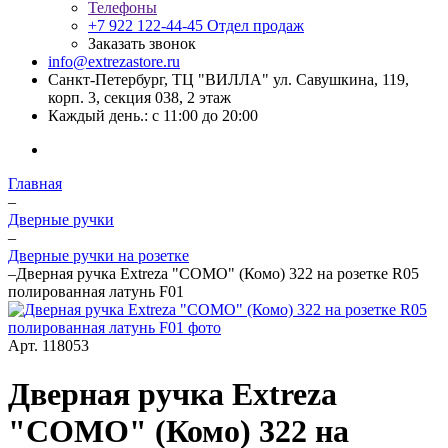
Телефоны
+7 922 122-44-45
Отдел продаж
Заказать звонок
info@extrezastore.ru
Санкт-Петербург, ТЦ "ВИЛЛА" ул. Савушкина, 119,
корп. 3, секция 038, 2 этаж
Каждый день.: с 11:00 до 20:00
Главная
–
Дверные ручки
–
Дверные ручки на розетке
–
Дверная ручка Extreza "COMO" (Комо) 322 на розетке R05
полированная латунь F01
Арт.
118053
Дверная ручка Extreza
"COMO" (Комо) 322 на