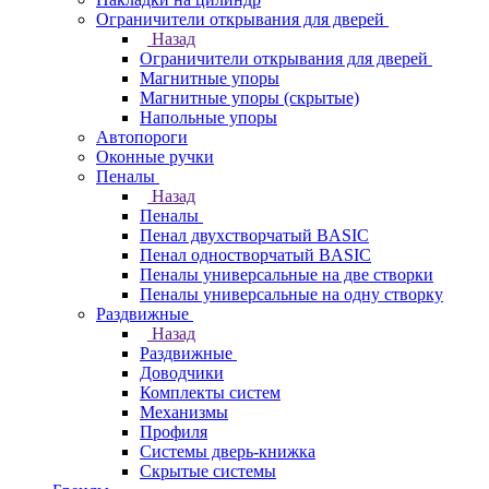
Ограничители открывания для дверей
Назад
Ограничители открывания для дверей
Магнитные упоры
Магнитные упоры (скрытые)
Напольные упоры
Автопороги
Оконные ручки
Пеналы
Назад
Пеналы
Пенал двухстворчатый BASIC
Пенал одностворчатый BASIC
Пеналы универсальные на две створки
Пеналы универсальные на одну створку
Раздвижные
Назад
Раздвижные
Доводчики
Комплекты систем
Механизмы
Профиля
Системы дверь-книжка
Скрытые системы