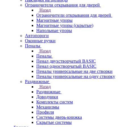
Ограничители открывания для дверей
Назад
Ограничители открывания для дверей
Магнитные упоры
Магнитные упоры (скрытые)
Напольные упоры
Автопороги
Оконные ручки
Пеналы
Назад
Пеналы
Пенал двухстворчатый BASIC
Пенал одностворчатый BASIC
Пеналы универсальные на две створки
Пеналы универсальные на одну створку
Раздвижные
Назад
Раздвижные
Доводчики
Комплекты систем
Механизмы
Профиля
Системы дверь-книжка
Скрытые системы