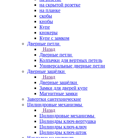
на скрытой розетке
на планке
скобы
кнобы
Купе
кнокеры
Купе с замком
Дверные петли
Назад
Дверные петли
Колпачки для вертных петель
Универсальные дверные петли
Дверные защёлки
Назад
Дверные защёлки
Замки для дверей купе
Магнитные замки
Завертки сантехнические
Цилиндровые механизмы
Назад
Цилиндровые механизмы
Цилиндры ключ-вертушка
Цилиндры ключ-ключ
Цилиндры ключ-шток
Накладки на цилиндр