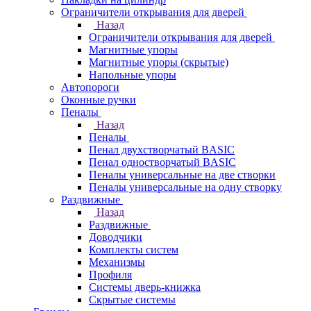
Ограничители открывания для дверей
Назад
Ограничители открывания для дверей
Магнитные упоры
Магнитные упоры (скрытые)
Напольные упоры
Автопороги
Оконные ручки
Пеналы
Назад
Пеналы
Пенал двухстворчатый BASIC
Пенал одностворчатый BASIC
Пеналы универсальные на две створки
Пеналы универсальные на одну створку
Раздвижные
Назад
Раздвижные
Доводчики
Комплекты систем
Механизмы
Профиля
Системы дверь-книжка
Скрытые системы