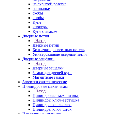
на скрытой розетке
на планке
скобы
кнобы
Купе
кнокеры
Купе с замком
Дверные петли
Назад
Дверные петли
Колпачки для вертных петель
Универсальные дверные петли
Дверные защёлки
Назад
Дверные защёлки
Замки для дверей купе
Магнитные замки
Завертки сантехнические
Цилиндровые механизмы
Назад
Цилиндровые механизмы
Цилиндры ключ-вертушка
Цилиндры ключ-ключ
Цилиндры ключ-шток
Накладки на цилиндр