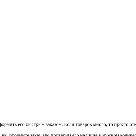
формить его быстрым заказом. Если товаров много, то просто отк
как вы оформите заказ, мы проверим его наличие в нужном количе