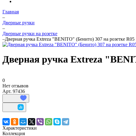
Главная
–
Дверные ручки
–
Дверные ручки на розетке
–
Дверная ручка Extreza "BENITO" (Бенито) 307 на розетке R05
Дверная ручка Extreza "BENIT
0
Нет отзывов
Арт.
97436
Характеристики
Коллекция