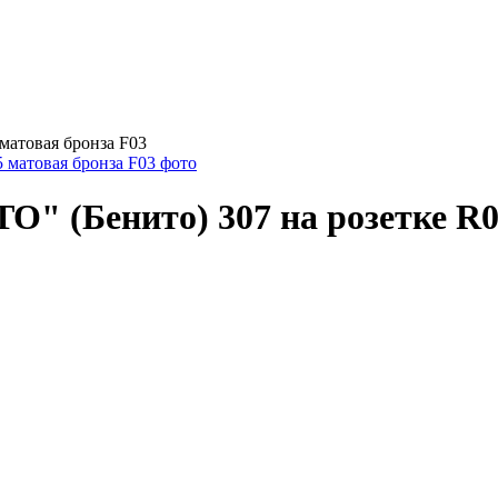
 матовая бронза F03
O" (Бенито) 307 на розетке R0