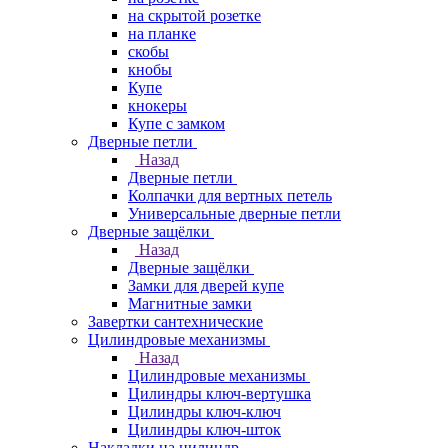
на скрытой розетке
на планке
скобы
кнобы
Купе
кнокеры
Купе с замком
Дверные петли
Назад
Дверные петли
Колпачки для вертных петель
Универсальные дверные петли
Дверные защёлки
Назад
Дверные защёлки
Замки для дверей купе
Магнитные замки
Завертки сантехнические
Цилиндровые механизмы
Назад
Цилиндровые механизмы
Цилиндры ключ-вертушка
Цилиндры ключ-ключ
Цилиндры ключ-шток
Накладки на цилиндр