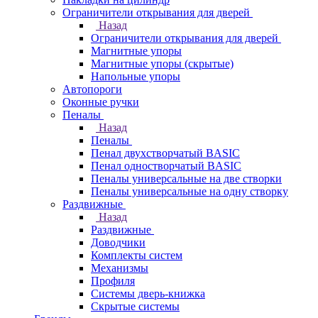
Ограничители открывания для дверей
Назад
Ограничители открывания для дверей
Магнитные упоры
Магнитные упоры (скрытые)
Напольные упоры
Автопороги
Оконные ручки
Пеналы
Назад
Пеналы
Пенал двухстворчатый BASIC
Пенал одностворчатый BASIC
Пеналы универсальные на две створки
Пеналы универсальные на одну створку
Раздвижные
Назад
Раздвижные
Доводчики
Комплекты систем
Механизмы
Профиля
Системы дверь-книжка
Скрытые системы