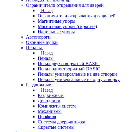
Ограничители открывания для дверей
Назад
Ограничители открывания для дверей
Магнитные упоры
Магнитные упоры (скрытые)
Напольные упоры
Автопороги
Оконные ручки
Пеналы
Назад
Пеналы
Пенал двухстворчатый BASIC
Пенал одностворчатый BASIC
Пеналы универсальные на две створки
Пеналы универсальные на одну створку
Раздвижные
Назад
Раздвижные
Доводчики
Комплекты систем
Механизмы
Профиля
Системы дверь-книжка
Скрытые системы