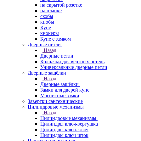
на скрытой розетке
на планке
скобы
кнобы
Купе
кнокеры
Купе с замком
Дверные петли
Назад
Дверные петли
Колпачки для вертных петель
Универсальные дверные петли
Дверные защёлки
Назад
Дверные защёлки
Замки для дверей купе
Магнитные замки
Завертки сантехнические
Цилиндровые механизмы
Назад
Цилиндровые механизмы
Цилиндры ключ-вертушка
Цилиндры ключ-ключ
Цилиндры ключ-шток
Накладки на цилиндр