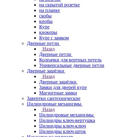
на скрытой розетке
на планке
скобы
кнобы
Купе
кнокеры
Купе с замком
Дверные петли
Назад
Дверные петли
Колпачки для вертных петель
Универсальные дверные петли
Дверные защёлки
Назад
Дверные защёлки
Замки для дверей купе
Магнитные замки
Завертки сантехнические
Цилиндровые механизмы
Назад
Цилиндровые механизмы
Цилиндры ключ-вертушка
Цилиндры ключ-ключ
Цилиндры ключ-шток
Накладки на цилиндр