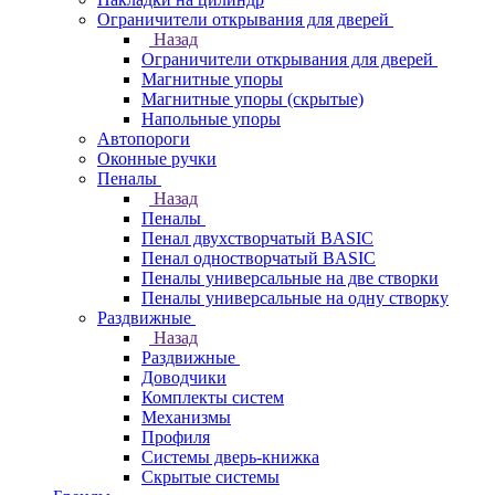
Ограничители открывания для дверей
Назад
Ограничители открывания для дверей
Магнитные упоры
Магнитные упоры (скрытые)
Напольные упоры
Автопороги
Оконные ручки
Пеналы
Назад
Пеналы
Пенал двухстворчатый BASIC
Пенал одностворчатый BASIC
Пеналы универсальные на две створки
Пеналы универсальные на одну створку
Раздвижные
Назад
Раздвижные
Доводчики
Комплекты систем
Механизмы
Профиля
Системы дверь-книжка
Скрытые системы