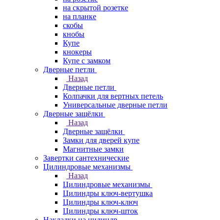
на скрытой розетке
на планке
скобы
кнобы
Купе
кнокеры
Купе с замком
Дверные петли
Назад
Дверные петли
Колпачки для вертных петель
Универсальные дверные петли
Дверные защёлки
Назад
Дверные защёлки
Замки для дверей купе
Магнитные замки
Завертки сантехнические
Цилиндровые механизмы
Назад
Цилиндровые механизмы
Цилиндры ключ-вертушка
Цилиндры ключ-ключ
Цилиндры ключ-шток
Накладки на цилиндр