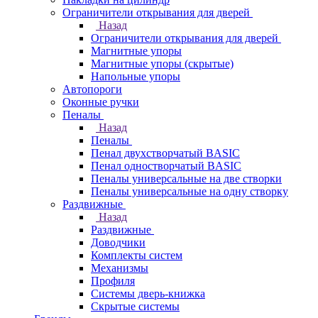
Ограничители открывания для дверей
Назад
Ограничители открывания для дверей
Магнитные упоры
Магнитные упоры (скрытые)
Напольные упоры
Автопороги
Оконные ручки
Пеналы
Назад
Пеналы
Пенал двухстворчатый BASIC
Пенал одностворчатый BASIC
Пеналы универсальные на две створки
Пеналы универсальные на одну створку
Раздвижные
Назад
Раздвижные
Доводчики
Комплекты систем
Механизмы
Профиля
Системы дверь-книжка
Скрытые системы